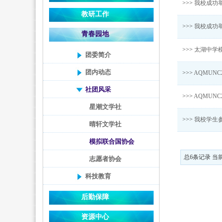
>>>
我校成功
教研工作
>>>
我校成功
青春园地
>>>
太湖中学
团委简介
团内动态
>>>
AQMUNC
社团风采
>>>
AQMUNC
星潮文学社
>>>
我校学生
晴轩文学社
模拟联合国协会
总6条记录 当前
志愿者协会
科技教育
后勤保障
资源中心