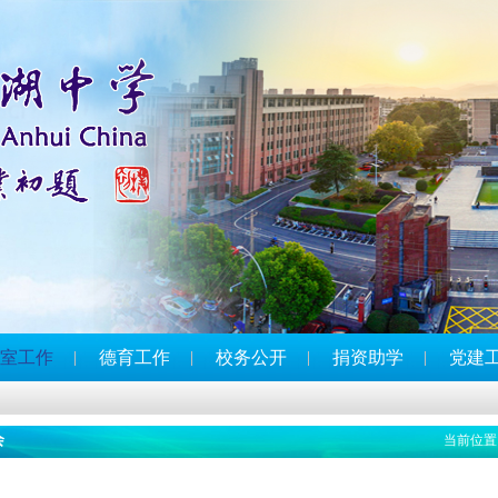
室工作
德育工作
校务公开
捐资助学
党建
会
当前位置