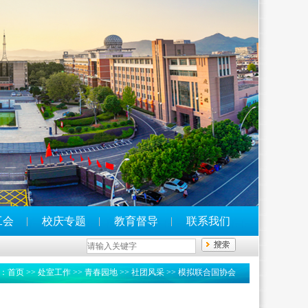
工会
校庆专题
教育督导
联系我们
：
首页
>>
处室工作
>>
青春园地
>> 社团风采 >> 模拟联合国协会