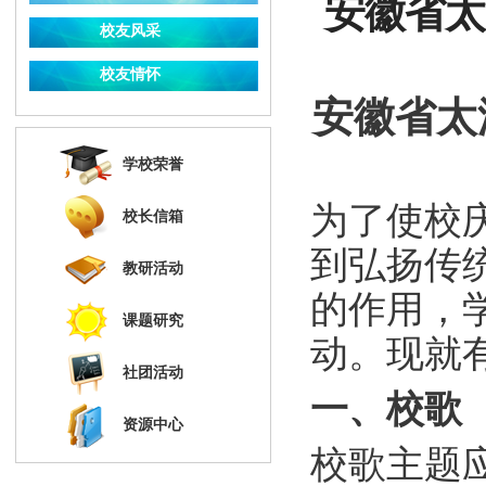
安徽省太
校友风采
校友情怀
安徽省太
学校荣誉
为了使校
校长信箱
到弘扬传
教研活动
的作用，
课题研究
动。现就
社团活动
一、校歌
资源中心
校歌主题