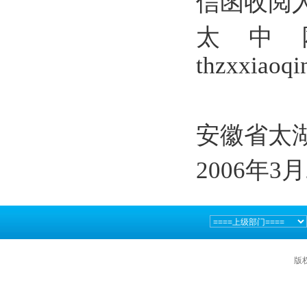
信函收阅
太中
thzxxiaoq
安徽省太
2006
年
3
月
版